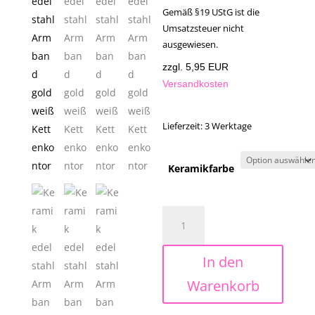
Gemäß §19 UStG ist die
Umsatzsteuer nicht
ausgewiesen.
zzgl. 5,95 EUR
Versandkosten
Lieferzeit:
3 Werktage
Keramikfarbe
Edelstahl-
Keramik-
Armband
In den
in
weiß/silber
Warenkorb
oder
weiß/gold