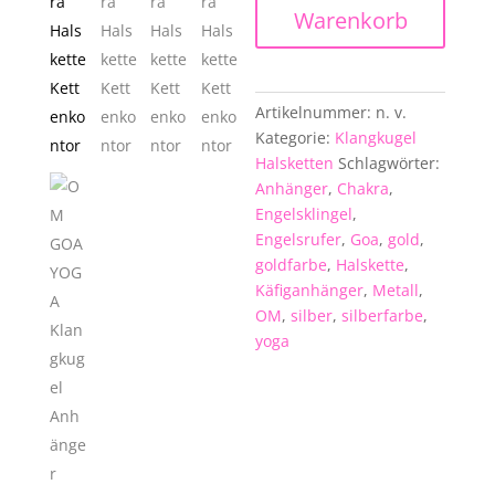
Klangkugel
Warenkorb
Anhänger
Engelsrufer
Schutzengel
chakra
Artikelnummer:
n. v.
mit
Kategorie:
Klangkugel
Halskette
Halsketten
Schlagwörter:
Menge
Anhänger
,
Chakra
,
Engelsklingel
,
Engelsrufer
,
Goa
,
gold
,
goldfarbe
,
Halskette
,
Käfiganhänger
,
Metall
,
OM
,
silber
,
silberfarbe
,
yoga