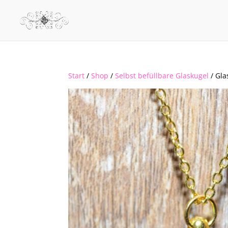
Start
/
Shop
/
Selbst befüllbare Glaskugel
/ Gla