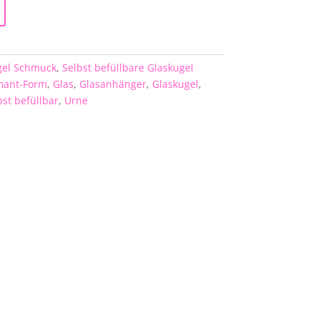
gel Schmuck
,
Selbst befüllbare Glaskugel
mant-Form
,
Glas
,
Glasanhänger
,
Glaskugel
,
bst befüllbar
,
Urne