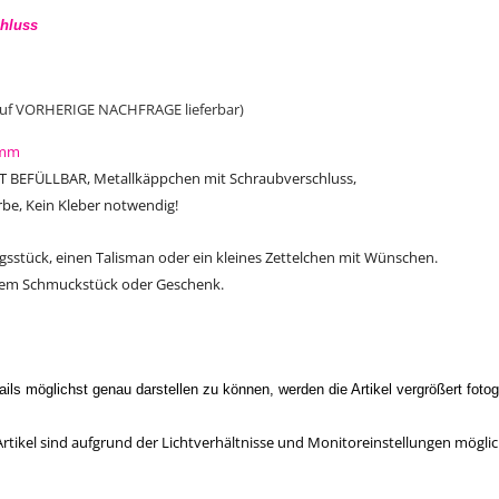
chluss
 auf VORHERIGE NACHFRAGE lieferbar)
5mm
ST BEFÜLLBAR, Metallkäppchen mit Schraubverschluss,
arbe, Kein Kleber notwendig!
ungsstück, einen Talisman oder ein kleines Zettelchen mit Wünschen.
chem Schmuckstück oder Geschenk.
ls möglichst genau darstellen zu können, werden die Artikel vergrößert fotogr
tikel sind aufgrund der Lichtverhältnisse und Monitoreinstellungen möglic