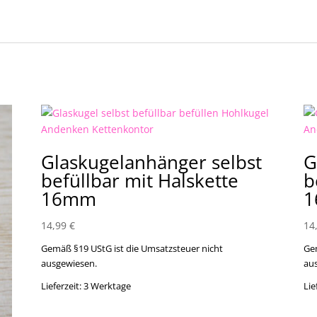
Glaskugelanhänger selbst
G
befüllbar mit Halskette
b
16mm
14,99
€
14
Gemäß §19 UStG ist die Umsatzsteuer nicht
Ge
ausgewiesen.
au
Lieferzeit:
3 Werktage
Lie