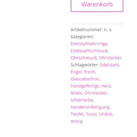
Glascabochon-
Warenkorb
Motiv
"Witzig
&
Frech
Artikelnummer:
n. v.
V"
Kategorien:
Menge
Edelstahlohrringe
,
Edelstahlschmuck
,
Ohrschmuck
,
Ohrstecker
Schlagwörter:
Edelstahl
,
Engel
,
frech
,
Glascabochon
,
handgefertigt
,
Herz
,
Motiv
,
Ohrstecker
,
silberfarbe
,
Sonderanfertigung
,
Teufel
,
Tussi
,
Unikat
,
witzig