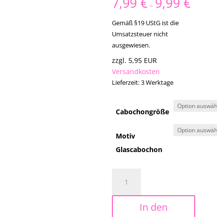
7,99
€
9,99
€
–
Gemäß §19 UStG ist die
Umsatzsteuer nicht
ausgewiesen.
zzgl. 5,95 EUR
Versandkosten
Lieferzeit:
3 Werktage
Cabochongröße
Motiv
Glascabochon
Edelstahl
-
Ohrstecker
In den
mit