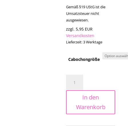
Gemäß §19 UStG ist die
Umsatzsteuer nicht
ausgewiesen.
zzgl. 5,95 EUR
Versandkosten
Lieferzeit:
3 Werktage
Cabochongröße
Edelstahl
-
Ohrstecker
In den
mit
Glascabochon-
Warenkorb
Motiv
"Maiglöckchen"
Menge