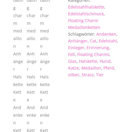
Kategorien:
20mm
Edelstahlhalskette
,
Menge
Edelstahlschmuck
,
Floating Charm
Medaillonketten
Schlagwörter:
Andenken
,
Anhänger
,
Cat
,
Edelstahl
,
Einleger
,
Erinnerung
,
Fell
,
Floating Charms
,
Glas
,
Halskette
,
Hund
,
Katze
,
Medaillon
,
Pferd
,
silber
,
Strass
,
Tier