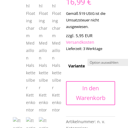
16,99
€
Gemäß §19 UStG ist die
Umsatzsteuer nicht
ausgewiesen.
zzgl. 5,95 EUR
Versandkosten
Lieferzeit:
3 Werktage
Variante
Edelstahl
In den
Floating
Warenkorb
Charm
Medaillon
Halskette
in
Artikelnummer:
n. v.
silberfarbe