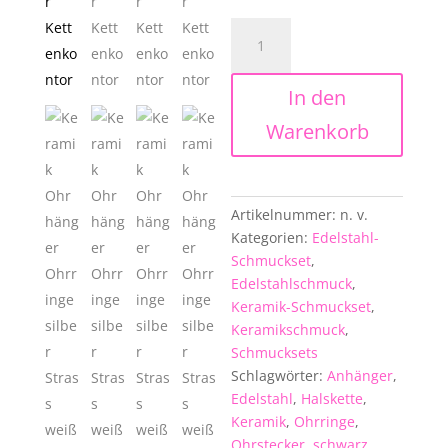
Edelstahl-
Keramik-
Schmuckset
In den
-
Ohrhänger
Warenkorb
mit
Halskette
und
Anhänger
Artikelnummer:
n. v.
in
Kategorien:
Edelstahl-
weiß
Schmuckset
,
oder
Edelstahlschmuck
,
schwarz
Keramik-Schmuckset
,
Menge
Keramikschmuck
,
Schmucksets
Schlagwörter:
Anhänger
,
Edelstahl
,
Halskette
,
Keramik
,
Ohrringe
,
Ohrstecker
,
schwarz
,