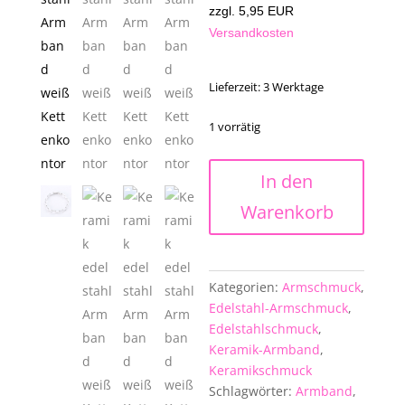
zzgl. 5,95 EUR
Versandkosten
Lieferzeit:
3 Werktage
1 vorrätig
Edelstahl-
In den
Keramik-
Warenkorb
Armband
in
weiß
Menge
Kategorien:
Armschmuck
,
Edelstahl-Armschmuck
,
Edelstahlschmuck
,
Keramik-Armband
,
Keramikschmuck
Schlagwörter:
Armband
,