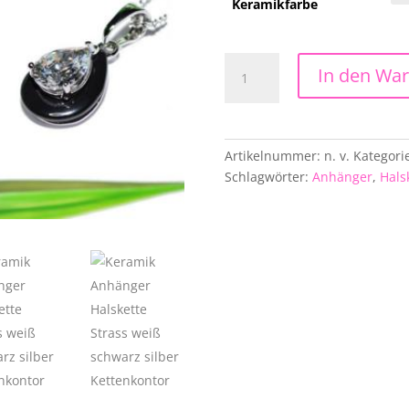
Keramikfarbe
Eleganter
In den Wa
Keramik-
Anhänger
mit
Halskette
Artikelnummer:
n. v.
Kategori
in
Schlagwörter:
Anhänger
,
Hals
weiß
oder
schwarz
Menge