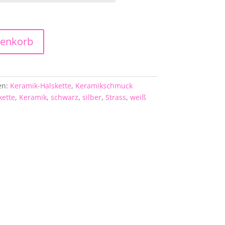
renkorb
en:
Keramik-Halskette
,
Keramikschmuck
kette
,
Keramik
,
schwarz
,
silber
,
Strass
,
weiß