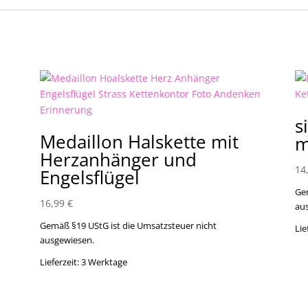
s
Medaillon Halskette mit
m
Herzanhänger und
14
Engelsflügel
Ge
16,99
€
au
Gemäß §19 UStG ist die Umsatzsteuer nicht
Lie
ausgewiesen.
Lieferzeit:
3 Werktage