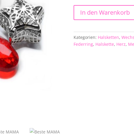
Beste
In den Warenkorb
MAMA
Charms
Anhänger
Halskette
Kategorien:
Halsketten
,
Wechs
silber
Federring
,
Halskette
,
Herz
,
Me
WECHSELSCHMUCK
-
Muttertag
Wunschbox
Menge