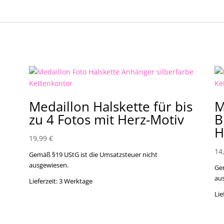
Medaillon Halskette für bis
M
zu 4 Fotos mit Herz-Motiv
B
H
19,99
€
14
Gemäß §19 UStG ist die Umsatzsteuer nicht
ausgewiesen.
Ge
au
Lieferzeit:
3 Werktage
Lie