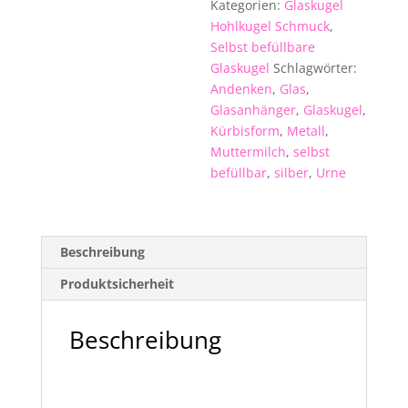
Kategorien:
Glaskugel
gold
Hohlkugel Schmuck
,
buddha
Selbst befüllbare
Kürbis
Glaskugel
Schlagwörter:
Feng
Andenken
,
Glas
,
shui
Glasanhänger
,
Glaskugel
,
silber
Kürbisform
,
Metall
,
Menge
Muttermilch
,
selbst
befüllbar
,
silber
,
Urne
Beschreibung
Produktsicherheit
Beschreibung