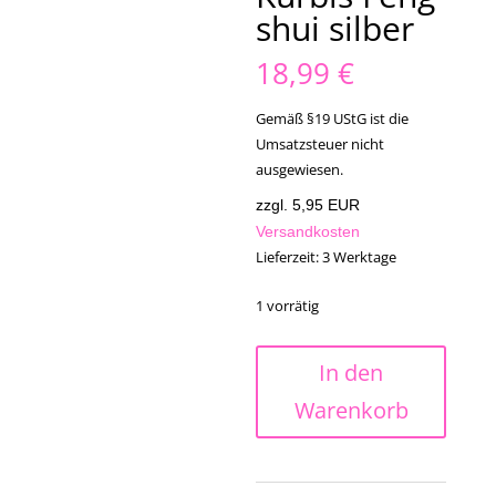
shui silber
18,99
€
Gemäß §19 UStG ist die
Umsatzsteuer nicht
ausgewiesen.
zzgl. 5,95 EUR
Versandkosten
Lieferzeit:
3 Werktage
1 vorrätig
SELBST
In den
BEFÜLLBAR
Warenkorb
Glaskugel
Kette
Anhänger
silber