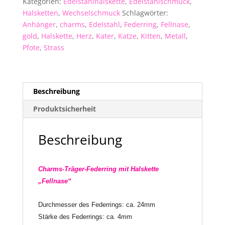
Kategorien:
Edelstahlhalskette
,
Edelstahlschmuck
,
-
Halsketten
,
Wechselschmuck
Schlagwörter:
Katze
Anhänger
,
charms
,
Edelstahl
,
Federring
,
Fellnase
,
Kater
gold
,
Halskette
,
Herz
,
Kater
,
Katze
,
Kitten
,
Metall
,
cat
Pfote
,
Strass
Herz
Pfote
gold
Menge
Beschreibung
Produktsicherheit
Beschreibung
Charms-Träger-Federring mit Halskette
„Fellnase“
Durchmesser des Federrings: ca. 24mm
Stärke des Federrings: ca. 4mm