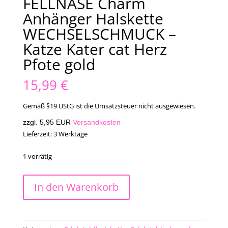
FELLNASE Charm
Anhänger Halskette
WECHSELSCHMUCK –
Katze Kater cat Herz
Pfote gold
15,99
€
Gemäß §19 UStG ist die Umsatzsteuer nicht ausgewiesen.
zzgl. 5,95 EUR
Versandkosten
Lieferzeit:
3 Werktage
1 vorrätig
FELLNASE
In den Warenkorb
Charm
Anhänger
Halskette
WECHSELSCHMUCK