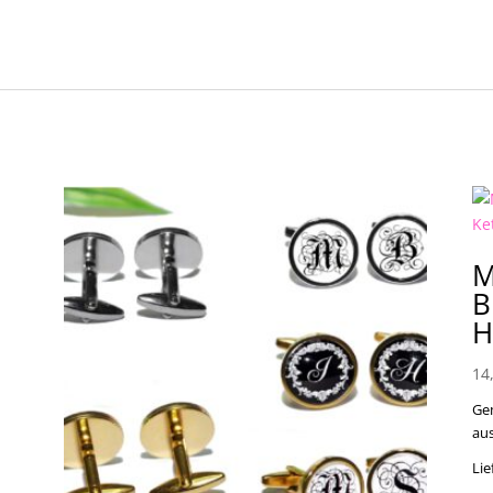
M
B
H
14
Ge
au
Lie