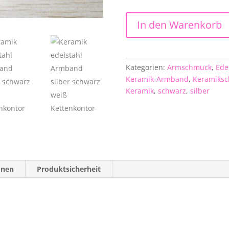
Edelstahl-
In den Warenkorb
Keramik-
Armband
in
schwarz
Kategorien:
Armschmuck
,
Ede
Menge
Keramik-Armband
,
Keramiks
Keramik
,
schwarz
,
silber
onen
Produktsicherheit