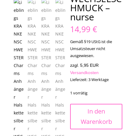
HMUCK –
nurse
14,99
€
Gemäß §19 UStG ist die
Umsatzsteuer nicht
ausgewiesen.
zzgl. 5,95 EUR
Versandkosten
Lieferzeit:
3 Werktage
1 vorrätig
Lieblings
In den
KRANKENSCHWESTER
Warenkorb
Charms
Anhänger
Halskette