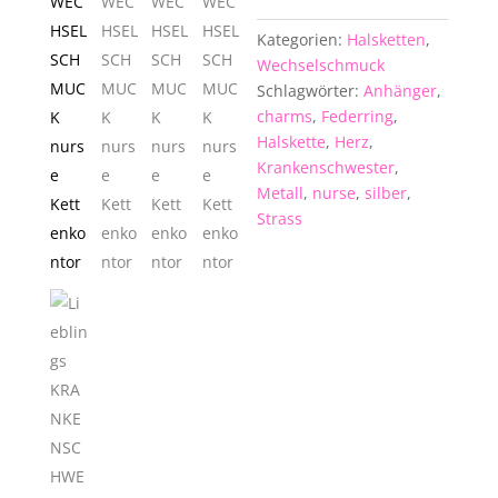
silber
Kategorien:
Halsketten
,
WECHSELSCHMUCK
Wechselschmuck
-
Schlagwörter:
Anhänger
,
nurse
charms
,
Federring
,
Menge
Halskette
,
Herz
,
Krankenschwester
,
Metall
,
nurse
,
silber
,
Strass