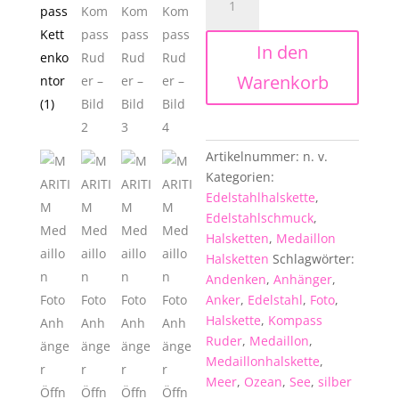
Medaillon
Foto
In den
Anhänger
Öffnen
Warenkorb
Halskette
EDELSTAHL
-
Anker
Artikelnummer:
n. v.
Kompass
Kategorien:
Ruder
Edelstahlhalskette
,
Menge
Edelstahlschmuck
,
Halsketten
,
Medaillon
Halsketten
Schlagwörter:
Andenken
,
Anhänger
,
Anker
,
Edelstahl
,
Foto
,
Halskette
,
Kompass
Ruder
,
Medaillon
,
Medaillonhalskette
,
Meer
,
Ozean
,
See
,
silber