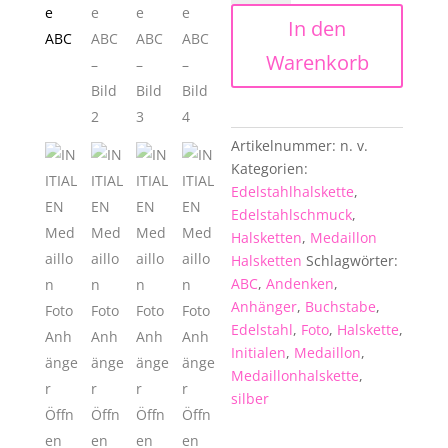
Foto
In den
Anhänger
Öffnen
Warenkorb
Halskette
EDELSTAHL
-
Buchstabe
Artikelnummer:
n. v.
ABC
Kategorien:
Menge
Edelstahlhalskette
,
Edelstahlschmuck
,
Halsketten
,
Medaillon
Halsketten
Schlagwörter:
ABC
,
Andenken
,
Anhänger
,
Buchstabe
,
Edelstahl
,
Foto
,
Halskette
,
Initialen
,
Medaillon
,
Medaillonhalskette
,
silber